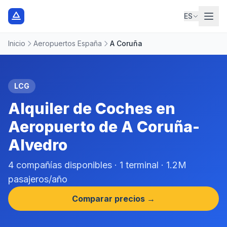
ES
Inicio
Aeropuertos España
A Coruña
LCG
Alquiler de Coches en
Aeropuerto de A Coruña-
Alvedro
4 compañías disponibles · 1 terminal · 1.2M
pasajeros/año
Comparar precios →