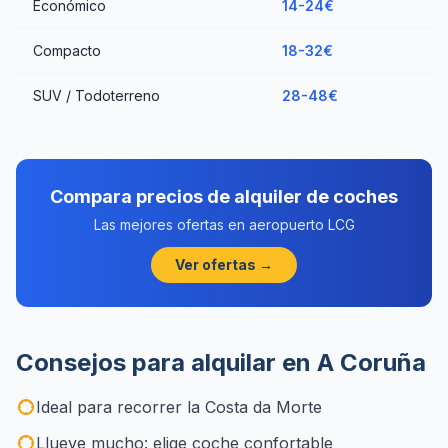
Económico
14-24€
Compacto
18-32€
SUV / Todoterreno
28-48€
Compara precios de alquiler de coches
Las mejores ofertas en aeropuerto LCG
Ver ofertas →
Consejos para alquilar en A Coruña
Ideal para recorrer la Costa da Morte
Llueve mucho: elige coche confortable