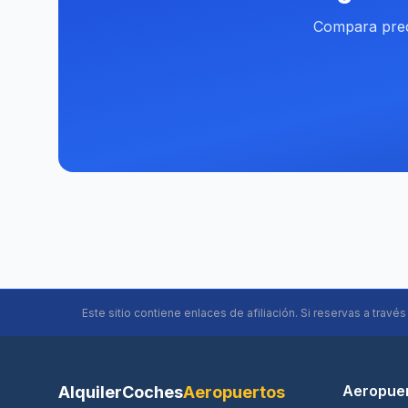
Compara preci
Este sitio contiene enlaces de afiliación. Si reservas a travé
Aeropue
AlquilerCoches
Aeropuertos