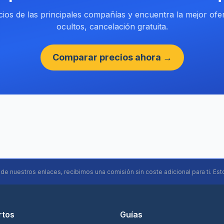
os de las principales compañías y encuentra la mejor ofer
ocultos, cancelación gratuita.
Comparar precios ahora →
s de nuestros enlaces, recibimos una comisión sin coste adicional para ti. Est
rtos
Guías