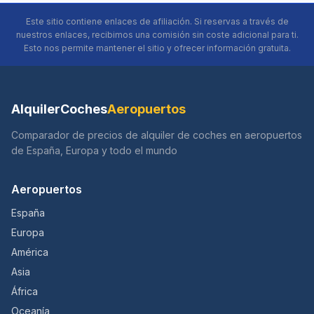
Este sitio contiene enlaces de afiliación. Si reservas a través de
nuestros enlaces, recibimos una comisión sin coste adicional para ti.
Esto nos permite mantener el sitio y ofrecer información gratuita.
AlquilerCoches
Aeropuertos
Comparador de precios de alquiler de coches en aeropuertos
de España, Europa y todo el mundo
Aeropuertos
España
Europa
América
Asia
África
Oceanía