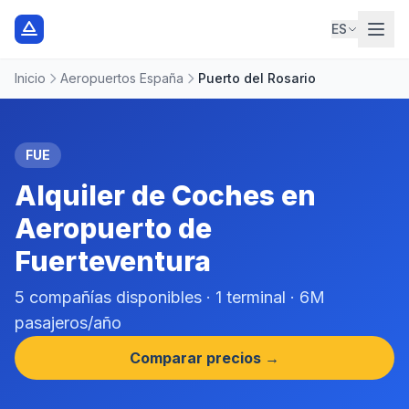
ES
Inicio
Aeropuertos España
Puerto del Rosario
FUE
Alquiler de Coches en
Aeropuerto de
Fuerteventura
5 compañías disponibles · 1 terminal · 6M
pasajeros/año
Comparar precios →