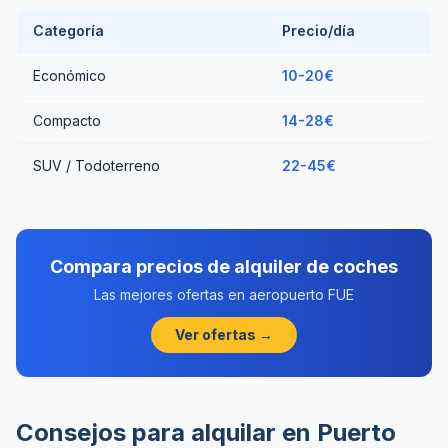
Categoría
Precio/día
Económico
10-20€
Compacto
14-28€
SUV / Todoterreno
22-45€
Compara precios de alquiler de coches
Las mejores ofertas en aeropuerto FUE
Ver ofertas →
Consejos para alquilar en Puerto