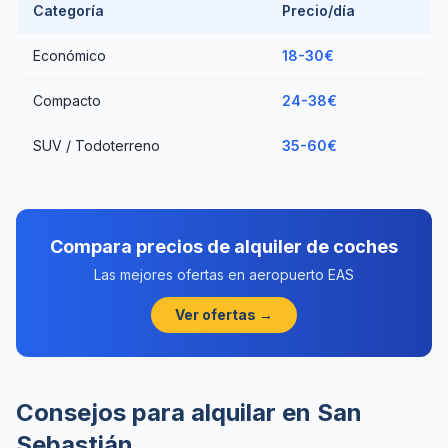
Categoría
Precio/día
Económico
18-30€
Compacto
24-38€
SUV / Todoterreno
35-60€
Compara precios de alquiler de coches
Las mejores ofertas en aeropuerto EAS
Ver ofertas →
Consejos para alquilar en San
Sebastián