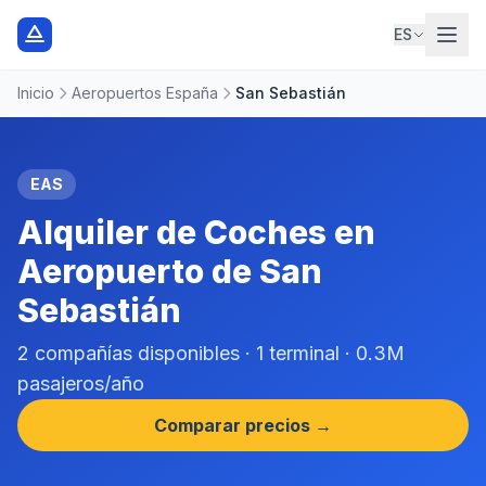
ES
Inicio
Aeropuertos España
San Sebastián
EAS
Alquiler de Coches en
Aeropuerto de San
Sebastián
2 compañías disponibles · 1 terminal · 0.3M
pasajeros/año
Comparar precios →