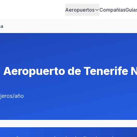
Aeropuertos
Compañías
Guía
na
n Aeropuerto de Tenerife 
ajeros/año