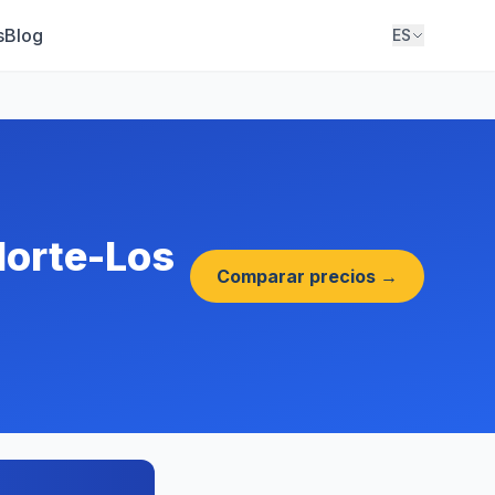
s
Blog
ES
Norte-Los
Comparar precios →