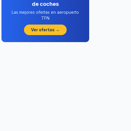
de coches
Las mejores ofertas en aeropuerto
TFN
Ver ofertas →