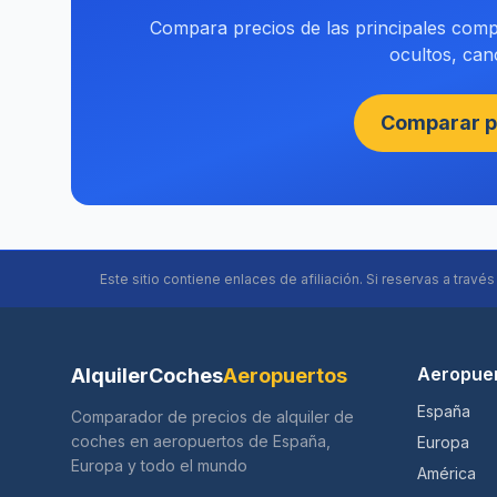
Compara precios de las principales compa
ocultos, canc
Comparar p
Este sitio contiene enlaces de afiliación. Si reservas a travé
Aeropue
AlquilerCoches
Aeropuertos
España
Comparador de precios de alquiler de
coches en aeropuertos de España,
Europa
Europa y todo el mundo
América