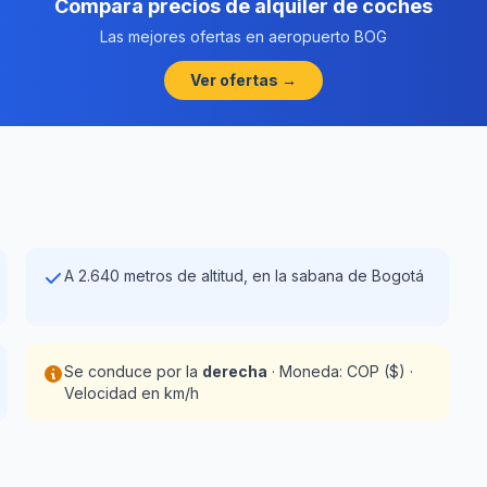
Compara precios de alquiler de coches
Las mejores ofertas en aeropuerto BOG
Ver ofertas →
A 2.640 metros de altitud, en la sabana de Bogotá
Se conduce por la
derecha
· Moneda: COP ($) ·
Velocidad en km/h