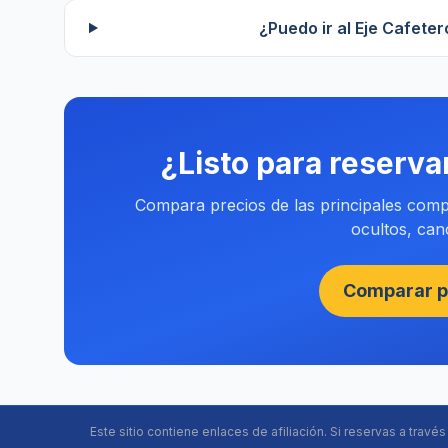
¿Puedo ir al Eje Cafet
¿Listo para reserva
Compara precios de las principales compa
ocultos, canc
Comparar p
Este sitio contiene enlaces de afiliación. Si reservas a travé