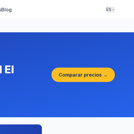
s
Blog
ES
 El
Comparar precios →