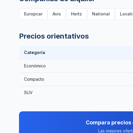
Europcar
Avis
Hertz
National
Local
Precios orientativos
Categoría
Económico
Compacto
SUV
Compara precios 
Las mejores ofer