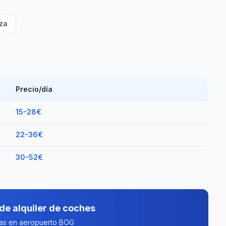
iza
Precio/día
15-28€
22-36€
30-52€
de alquiler de coches
tas en aeropuerto BOG