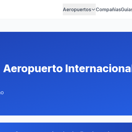
Aeropuertos
Compañías
Guía
n Aeropuerto Internaciona
ño