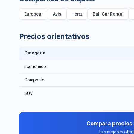
Europcar
Avis
Hertz
Bali Car Rental
Precios orientativos
Categoría
Económico
Compacto
SUV
Compara precios 
Las mejores ofer