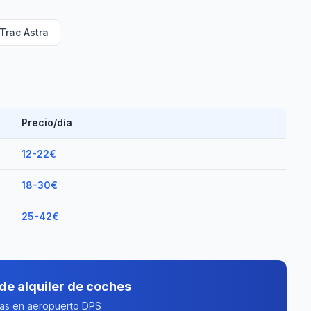
Trac Astra
Precio/día
12-22€
18-30€
25-42€
de alquiler de coches
tas en aeropuerto DPS