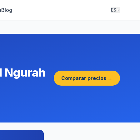
s
Blog
ES
l Ngurah
Comparar precios →