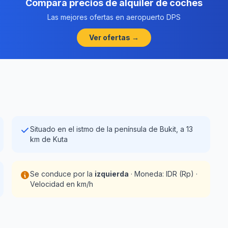
Compara precios de alquiler de coches
Las mejores ofertas en aeropuerto DPS
Ver ofertas →
Situado en el istmo de la península de Bukit, a 13
km de Kuta
Se conduce por la
izquierda
· Moneda: IDR (Rp) ·
Velocidad en km/h