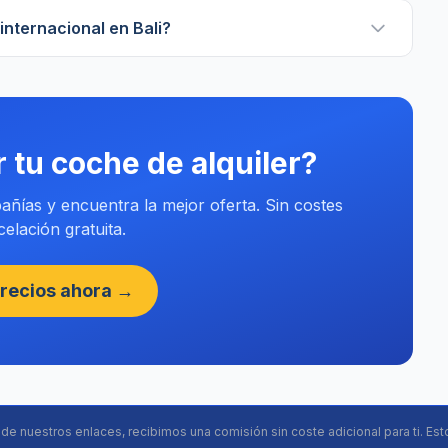
internacional en Bali?
r tu coche de alquiler?
ñías y encuentra la mejor oferta. Sin costes
elación gratuita.
recios ahora →
s de nuestros enlaces, recibimos una comisión sin coste adicional para ti. Est