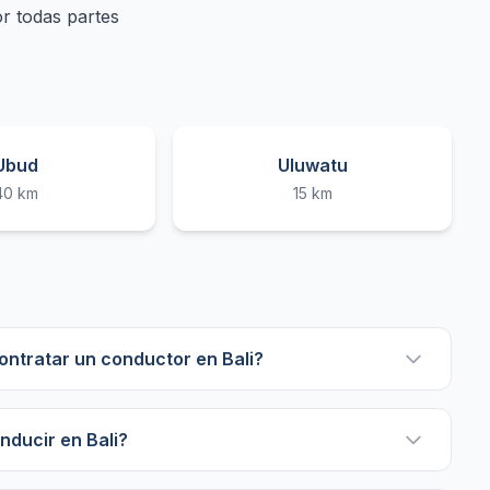
or todas partes
Ubud
Uluwatu
40 km
15 km
contratar un conductor en Bali?
onducir en Bali?