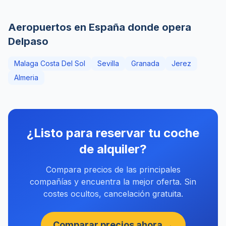
Aeropuertos en España donde opera
Delpaso
Malaga Costa Del Sol
Sevilla
Granada
Jerez
Almeria
¿Listo para reservar tu coche
de alquiler?
Compara precios de las principales
compañías y encuentra la mejor oferta. Sin
costes ocultos, cancelación gratuita.
Comparar precios ahora →