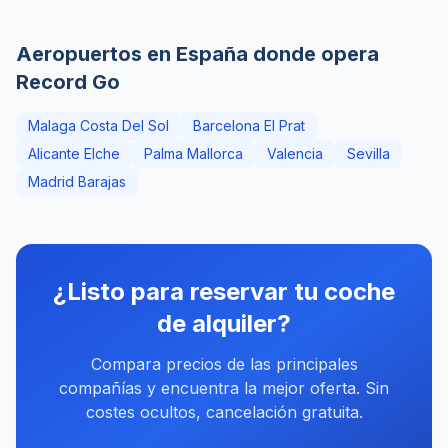
Aeropuertos en España donde opera
Record Go
Malaga Costa Del Sol
Barcelona El Prat
Alicante Elche
Palma Mallorca
Valencia
Sevilla
Madrid Barajas
¿Listo para reservar tu coche
de alquiler?
Compara precios de las principales
compañías y encuentra la mejor oferta. Sin
costes ocultos, cancelación gratuita.