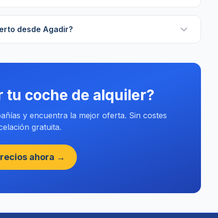
ierto desde Agadir?
r tu coche de alquiler?
ñías y encuentra la mejor oferta. Sin costes
elación gratuita.
recios ahora →