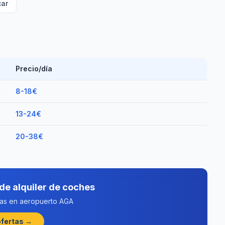
ar
Precio/día
8-18€
13-24€
20-38€
de alquiler de coches
tas en aeropuerto AGA
ofertas →