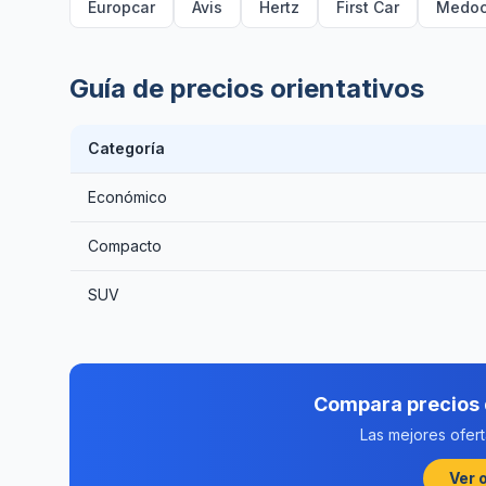
Europcar
Avis
Hertz
First Car
Medoc
Guía de precios orientativos
Categoría
Económico
Compacto
SUV
Compara precios 
Las mejores ofer
Ver 