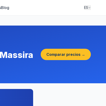
s
Blog
ES
 Massira
Comparar precios →