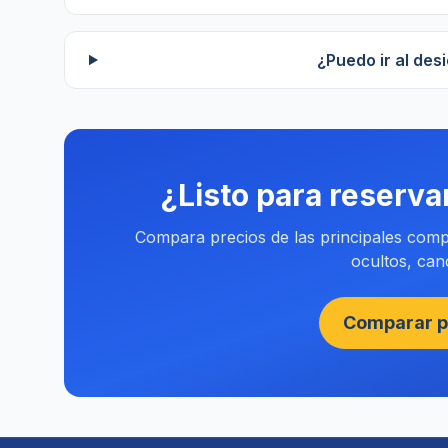
¿Puedo ir al des
¿Listo para reserva
Compara precios de las principales compa
ocultos, canc
Comparar p