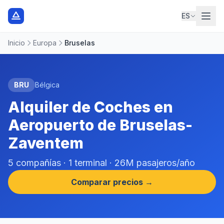
ES
Inicio
Europa
Bruselas
BRU
Bélgica
Alquiler de Coches en
Aeropuerto de Bruselas-
Zaventem
5 compañías · 1 terminal · 26M pasajeros/año
Comparar precios →