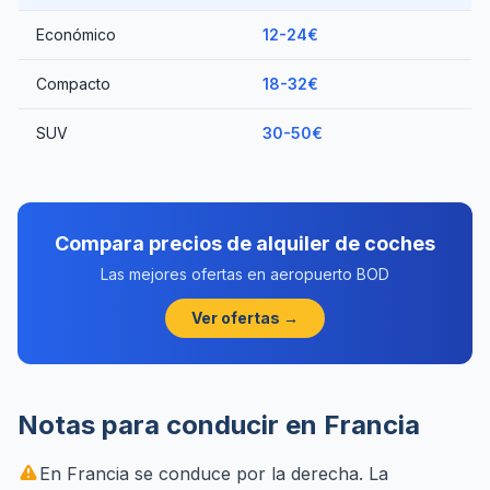
Económico
12-24€
Compacto
18-32€
SUV
30-50€
Compara precios de alquiler de coches
Las mejores ofertas en aeropuerto BOD
Ver ofertas →
Notas para conducir en Francia
En Francia se conduce por la derecha. La