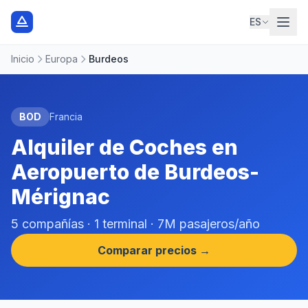
ES
Inicio
Europa
Burdeos
BOD
Francia
Alquiler de Coches en
Aeropuerto de Burdeos-
Mérignac
5 compañías · 1 terminal · 7M pasajeros/año
Comparar precios →