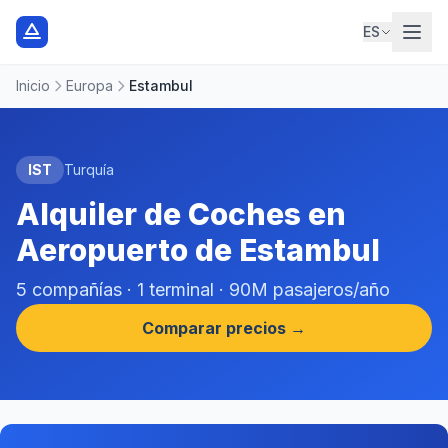
ES
Inicio
Europa
Estambul
IST
Turquía
Alquiler de Coches en
Aeropuerto de Estambul
5 compañías · 1 terminal · 90M pasajeros/año
Comparar precios →