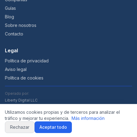
Guías
Blog
Sobre nosotros
Contacto
Legal
Política de privacidad
Aviso legal
Política de cookies
Operado por:
Liberty Digital LLC
Utilizamos cookies propias y de terceros para analizar el
tráfico y mejorar tu experiencia.
Más información
© 2026 alquilercochesaeropuertos.com — Un proyecto de Liberty
Rechazar
Aceptar todo
Digital LLC.