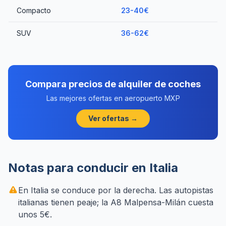
Compacto
23-40€
SUV
36-62€
Compara precios de alquiler de coches
Las mejores ofertas en aeropuerto MXP
Ver ofertas →
Notas para conducir en Italia
En Italia se conduce por la derecha. Las autopistas
italianas tienen peaje; la A8 Malpensa-Milán cuesta
unos 5€.