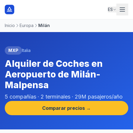
ES
Inicio
Europa
Milán
MXP
Italia
Alquiler de Coches en
Aeropuerto de Milán-
Malpensa
5 compañías · 2 terminales · 29M pasajeros/año
Comparar precios →