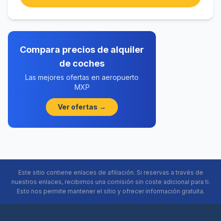
Compara precios de alquiler
de coches
Las mejores ofertas en aeropuerto
MXP
Ver ofertas →
Este sitio contiene enlaces de afiliación. Si reservas a través de
nuestros enlaces, recibimos una comisión sin coste adicional para ti.
Esto nos permite mantener el sitio y ofrecer información gratuita.