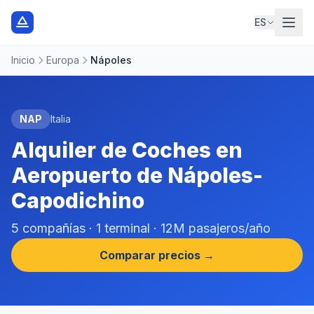
ES
Inicio
Europa
Nápoles
NAP
Italia
Alquiler de Coches en
Aeropuerto de Nápoles-
Capodichino
5 compañías · 1 terminal · 12M pasajeros/año
Comparar precios →