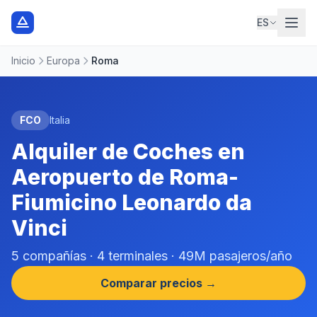
ES
Inicio
Europa
Roma
FCO
Italia
Alquiler de Coches en
Aeropuerto de Roma-
Fiumicino Leonardo da
Vinci
5 compañías · 4 terminales · 49M pasajeros/año
Comparar precios →