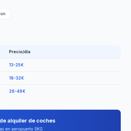
ion
Precio/día
13-25€
18-32€
28-48€
de alquiler de coches
tas en aeropuerto SKG