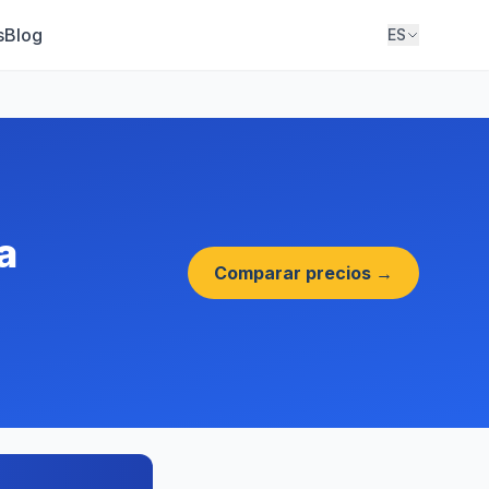
s
Blog
ES
a
Comparar precios →