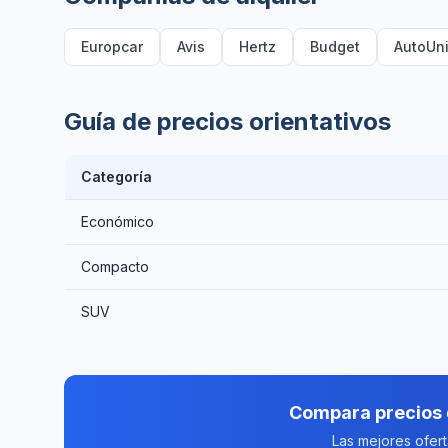
Europcar
Avis
Hertz
Budget
AutoUn
Guía de precios orientativos
Categoría
Económico
Compacto
SUV
Compara precios 
Las mejores ofer