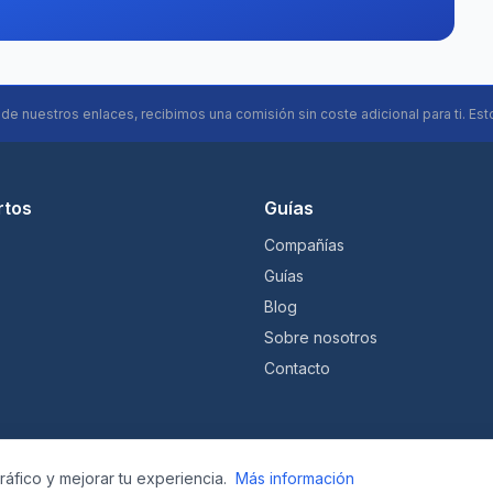
s de nuestros enlaces, recibimos una comisión sin coste adicional para ti. Est
rtos
Guías
Compañías
Guías
Blog
Sobre nosotros
Contacto
tráfico y mejorar tu experiencia.
Más información
© 2026 alquilercochesaeropuertos.com — Un proyecto de Liberty Digital LLC