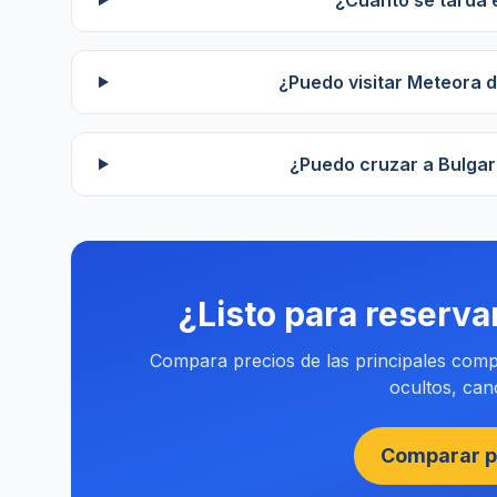
¿Cuánto se tarda e
¿Puedo visitar Meteora 
¿Puedo cruzar a Bulgar
¿Listo para reserva
Compara precios de las principales compa
ocultos, canc
Comparar p