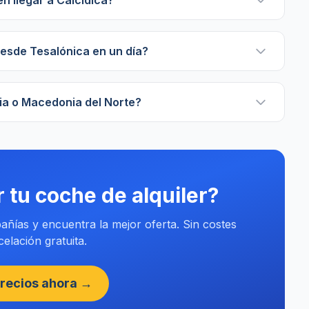
n llegar a Calcídica?
desde Tesalónica en un día?
ia o Macedonia del Norte?
r tu coche de alquiler?
ñías y encuentra la mejor oferta. Sin costes
elación gratuita.
recios ahora →