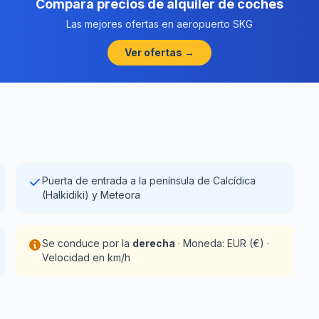
Compara precios de alquiler de coches
Las mejores ofertas en aeropuerto SKG
Ver ofertas →
Puerta de entrada a la península de Calcídica
(Halkidiki) y Meteora
Se conduce por la
derecha
· Moneda: EUR (€) ·
Velocidad en km/h