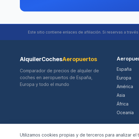
Este sitio contiene enlaces de afiliación. Si reservas a travé
Aeropue
AlquilerCoches
Aeropuertos
España
Comparador de precios de alquiler de
coches en aeropuertos de España,
Europa
Europa y todo el mundo
América
Asia
África
Oceanía
Utilizamos cookies propias y de terceros para analizar el 