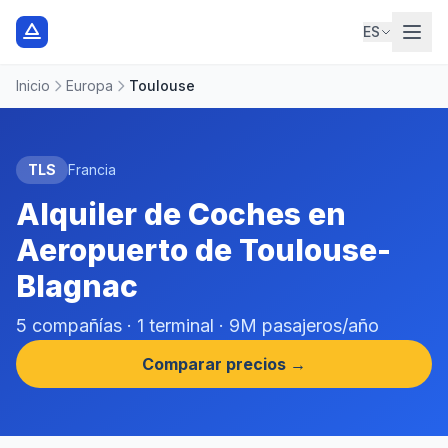
ES
Inicio
Europa
Toulouse
TLS
Francia
Alquiler de Coches en
Aeropuerto de Toulouse-
Blagnac
5 compañías · 1 terminal · 9M pasajeros/año
Comparar precios →