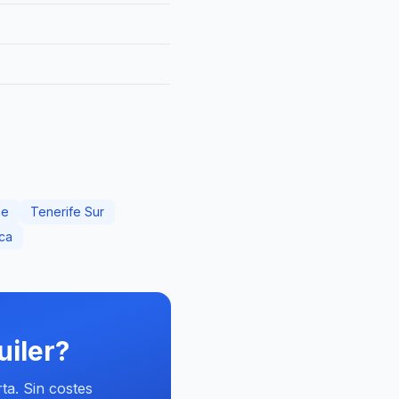
he
Tenerife Sur
ca
uiler?
ta. Sin costes