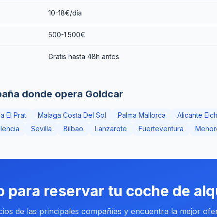
n
10-18€/día
500-1.500€
Gratis hasta 48h antes
paña donde opera Goldcar
a El Prat
Malaga Costa Del Sol
Palma Mallorca
Alicante Elc
lencia
Sevilla
Bilbao
Lanzarote
Fuerteventura
Menor
o para reservar tu coche de alq
os de las principales compañías y encuentra la mejor ofer