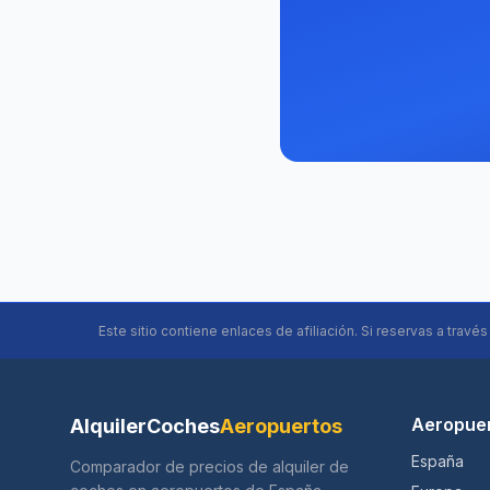
Este sitio contiene enlaces de afiliación. Si reservas a travé
Aeropue
AlquilerCoches
Aeropuertos
España
Comparador de precios de alquiler de